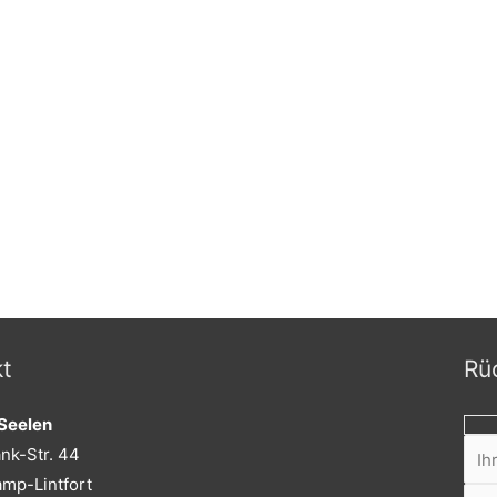
t
Rü
Seelen
nk-Str. 44
mp-Lintfort