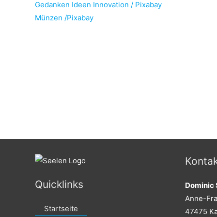
Gedanken Ideen Innovation / Pixabay
Münzen /Pixabay
Kontak
Quicklinks
Dominic 
Anne-Fra
Startseite
47475 Ka